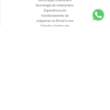
tecnologia de rolamentos.
Experiência em
monitoramento de
máquinas no Brasil e nos
Estados Unidos em
diversos segmentos
industriais como; Alimentos,
Autopeças, Bebidas,
Fabricação de papel,
sucroalcooleiro e
Siderurgia. Atualmente
trabalha como instrutor de
treinamentos pela SKF,
responsável por ministrar
treinamentos do portfólio
da SKF relacionados as
áreas de Lubrificação
Industrial, Manutenção
Preditiva, Melhoria
Continua, Planejamento da
Manutenção e Tecnologia