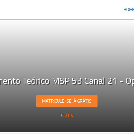
HOM
mento Teórico MSP 53 Canal 21 - O
MATRICULE-SE JÁ GRÁTIS
Grátis